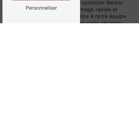
d'Auvergne, n'hésitez pas à contacter Becker
Personnaliser
Récupération pour un dépannage rapide et
professionnel. Faites confiance à notre équipe
d'experts pour vous sortir de cette situation
désagréable en toute sérénité, 24 heures sur
24 et 7 jours sur 7.
Accueil
Contactez-nous